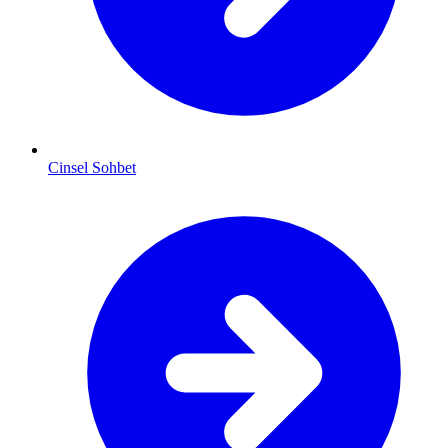
Cinsel Sohbet