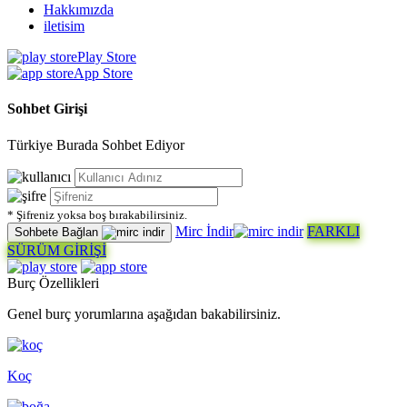
Hakkımızda
iletisim
Play Store
App Store
Sohbet Girişi
Türkiye Burada Sohbet Ediyor
* Şifreniz yoksa boş bırakabilirsiniz.
Mirc İndir
FARKLI
Sohbete Bağlan
SÜRÜM GİRİŞİ
Burç Özellikleri
Genel burç yorumlarına aşağıdan bakabilirsiniz.
Koç