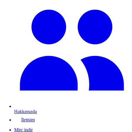
Hakkımızda
İletişim
Mirc indir