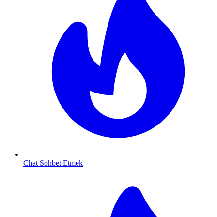
Chat Sohbet Etmek