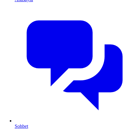
Sohbet