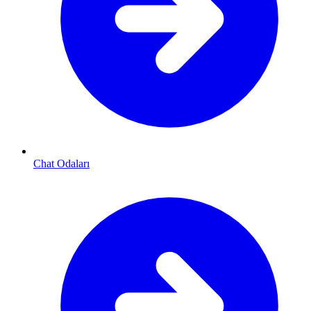
Chat Odaları