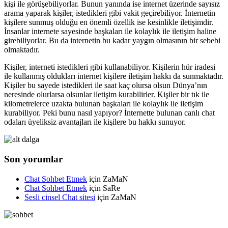
kişi ile görüşebiliyorlar. Bunun yanında ise internet üzerinde sayısız
arama yaparak kişiler, istedikleri gibi vakit geçirebiliyor. İnternetin
kişilere sunmuş olduğu en önemli özellik ise kesinlikle iletişimdir.
İnsanlar internete sayesinde başkaları ile kolaylık ile iletişim haline
girebiliyorlar. Bu da internetin bu kadar yaygın olmasının bir sebebi
olmaktadır.
Kişiler, interneti istedikleri gibi kullanabiliyor. Kişilerin hür iradesi
ile kullanmış oldukları internet kişilere iletişim hakkı da sunmaktadır.
Kişiler bu sayede istedikleri ile saat kaç olursa olsun Dünya’nın
neresinde olurlarsa olsunlar iletişim kurabilirler. Kişiler bir tık ile
kilometrelerce uzakta bulunan başkaları ile kolaylık ile iletişim
kurabiliyor. Peki bunu nasıl yapıyor? İnternette bulunan canlı chat
odaları üyeliksiz avantajları ile kişilere bu hakkı sunuyor.
Son yorumlar
Chat Sohbet Etmek
için
ZaMaN
Chat Sohbet Etmek
için
SaRe
Sesli cinsel Chat sitesi
için
ZaMaN