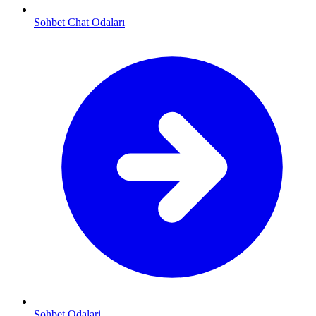
Sohbet Chat Odaları
Sohbet Odalari