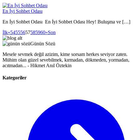
En İyi Sohbet Odası
En İyi Sohbet Odası En İyi Sohbet Odası Hey! Buluşma ve […]
İlk
«
54
55
56
57
58
59
60
»
Son
Günün Sözü
Mesele sevmek değil azizim, kime sorsam herkes seviyor zaten.
Mühim olan güzel sevebilmek, kırmadan, dökmeden, yormadan,
acıtmadan... - Hikmet Anıl Öztekin
Kategoriler