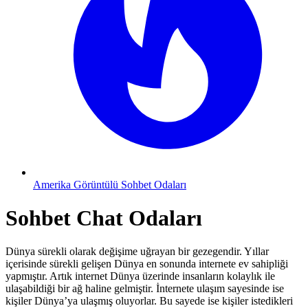
Amerika Görüntülü Sohbet Odaları
Sohbet
Chat
Odaları
Dünya sürekli olarak değişime uğrayan bir gezegendir. Yıllar
içerisinde sürekli gelişen Dünya en sonunda internete ev sahipliği
yapmıştır. Artık internet Dünya üzerinde insanların kolaylık ile
ulaşabildiği bir ağ haline gelmiştir. İnternete ulaşım sayesinde ise
kişiler Dünya’ya ulaşmış oluyorlar. Bu sayede ise kişiler istedikleri