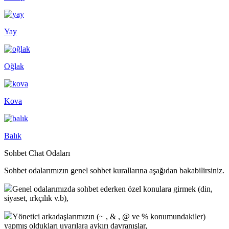
Yay
Oğlak
Kova
Balık
Sohbet
Chat
Odaları
Sohbet odalarımızın genel sohbet kurallarına aşağıdan bakabilirsiniz.
Genel odalarımızda sohbet ederken özel konulara girmek (din,
siyaset, ırkçılık v.b),
Yönetici arkadaşlarımızın (~ , & , @ ve % konumundakiler)
yapmış oldukları uyarılara aykırı davranışlar,