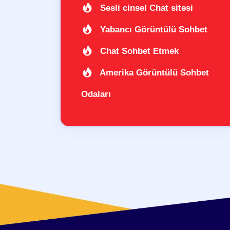
Sesli cinsel Chat sitesi
Yabancı Görüntülü Sohbet
Chat Sohbet Etmek
Amerika Görüntülü Sohbet
Odaları