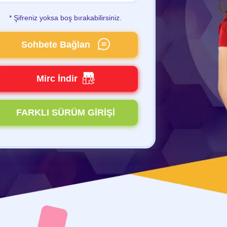
* Şifreniz yoksa boş bırakabilirsiniz.
Sohbete Bağlan
Mirc İndir
FARKLI SÜRÜM GİRİŞİ