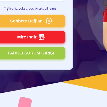
* Şifreniz yoksa boş bırakabilirsiniz.
Sohbete Bağlan
Mirc İndir
FARKLI SÜRÜM GİRİŞİ