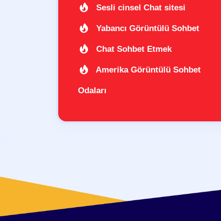
Sesli cinsel Chat sitesi
Yabancı Görüntülü Sohbet
Chat Sohbet Etmek
Amerika Görüntülü Sohbet
Odaları