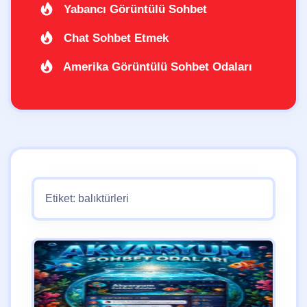
Yabancı Görüntülü Sohbet
Chat Sohbet Etmek
Amerika Görüntülü Sohbet Odaları
Etiket:
balıktürleri