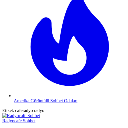
Amerika Görüntülü Sohbet Odaları
Etiket:
caferadyo radyo
Radyocafe Sohbet