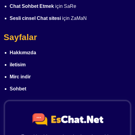
Chat Sohbet Etmek
için
SaRe
Sesli cinsel Chat sitesi
için
ZaMaN
Sayfalar
Hakkımızda
iletisim
Mirc indir
Sohbet