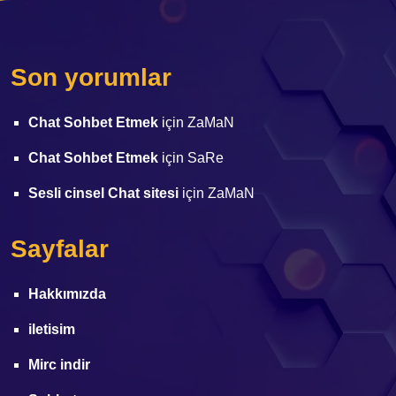
Son yorumlar
Chat Sohbet Etmek
için
ZaMaN
Chat Sohbet Etmek
için
SaRe
Sesli cinsel Chat sitesi
için
ZaMaN
Sayfalar
Hakkımızda
iletisim
Mirc indir