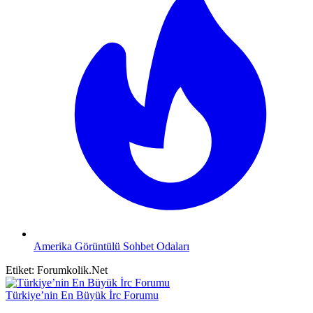
Amerika Görüntülü Sohbet Odaları
Etiket:
Forumkolik.Net
Türkiye’nin En Büyük İrc Forumu