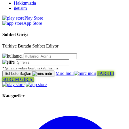
Hakkımızda
iletisim
Play Store
App Store
Sohbet Girişi
Türkiye Burada Sohbet Ediyor
* Şifreniz yoksa boş bırakabilirsiniz.
Mirc İndir
FARKLI
Sohbete Bağlan
SÜRÜM GİRİŞİ
Kategoriler