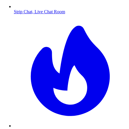
Strip Chat, Live Chat Room