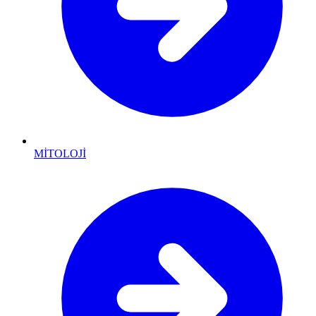
MİTOLOJİ