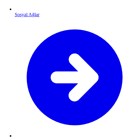
Sosyal Ağlar