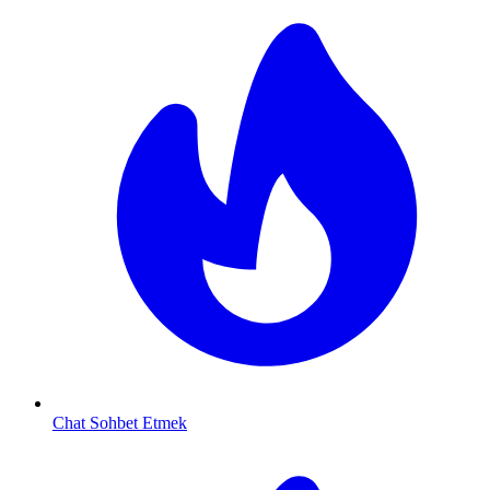
Chat Sohbet Etmek