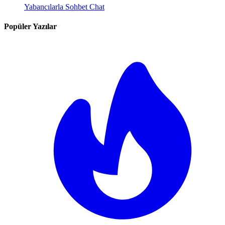
Yabancılarla Sohbet Chat
Popüler Yazılar