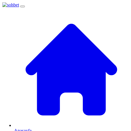
Anasayfa