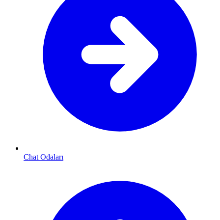
Chat Odaları