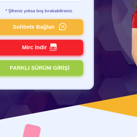
* Şifreniz yoksa boş bırakabilirsiniz.
Sohbete Bağlan
Mirc İndir
FARKLI SÜRÜM GİRİŞİ