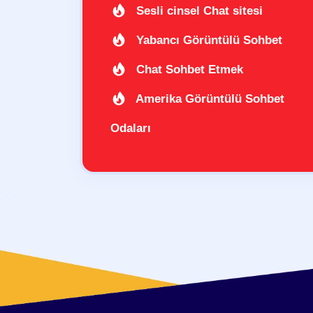
Sesli cinsel Chat sitesi
Yabancı Görüntülü Sohbet
Chat Sohbet Etmek
Amerika Görüntülü Sohbet
Odaları