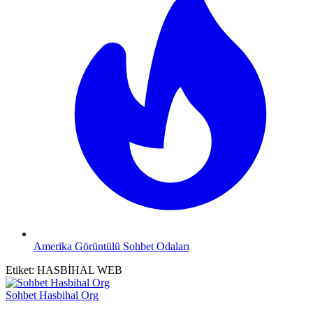
Amerika Görüntülü Sohbet Odaları
Etiket:
HASBİHAL WEB
Sohbet Hasbihal Org