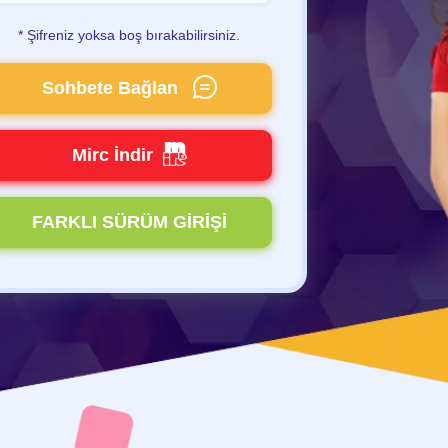
* Şifreniz yoksa boş bırakabilirsiniz.
Sohbete Bağlan
Mirc İndir
FARKLI SÜRÜM GİRİŞİ