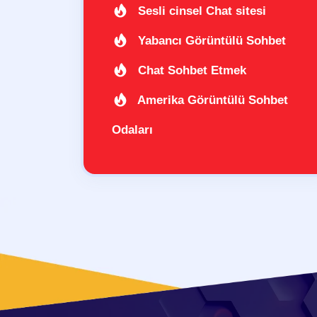
Sesli cinsel Chat sitesi
Yabancı Görüntülü Sohbet
Chat Sohbet Etmek
Amerika Görüntülü Sohbet
Odaları