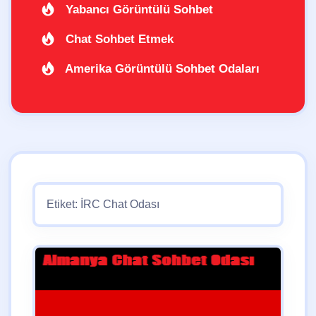
Yabancı Görüntülü Sohbet
Chat Sohbet Etmek
Amerika Görüntülü Sohbet Odaları
Etiket:
İRC Chat Odası