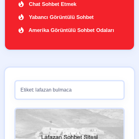
Chat Sohbet Etmek
Yabancı Görüntülü Sohbet
Amerika Görüntülü Sohbet Odaları
Etiket:
lafazan bulmaca