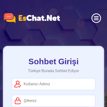
Sohbet Girişi
Türkiye Burada Sohbet Ediyor