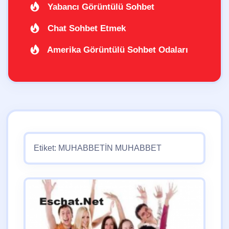
Yabancı Görüntülü Sohbet
Chat Sohbet Etmek
Amerika Görüntülü Sohbet Odaları
Etiket:
MUHABBETİN MUHABBET