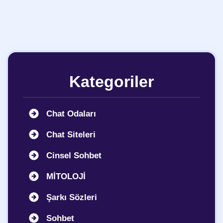
Kategoriler
Chat Odaları
Chat Siteleri
Cinsel Sohbet
MİTOLOJİ
Şarkı Sözleri
Sohbet