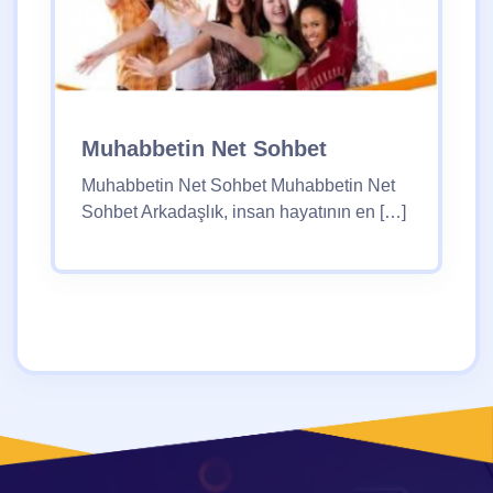
Muhabbetin Net Sohbet
Muhabbetin Net Sohbet Muhabbetin Net
Sohbet Arkadaşlık, insan hayatının en […]