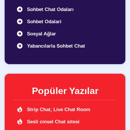
Sohbet Chat Odaları
Sohbet Odalari
Sosyal Ağlar
Yabancılarla Sohbet Chat
Popüler Yazılar
Strip Chat, Live Chat Room
Sesli cinsel Chat sitesi