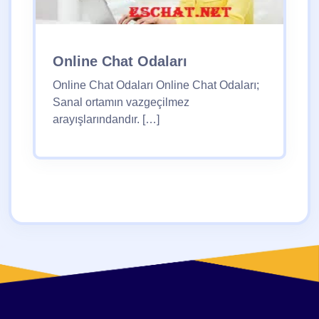
Online Chat Odaları
Online Chat Odaları Online Chat Odaları;
Sanal ortamın vazgeçilmez
arayışlarındandır. […]