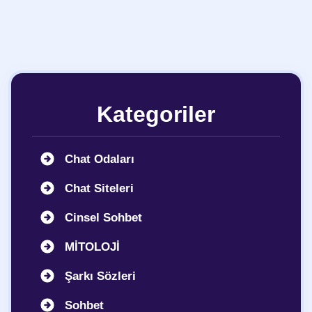
Kategoriler
Chat Odaları
Chat Siteleri
Cinsel Sohbet
MİTOLOJİ
Şarkı Sözleri
Sohbet