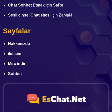
Chat Sohbet Etmek
için
SaRe
Sesli cinsel Chat sitesi
için
ZaMaN
Sayfalar
Hakkımızda
iletisim
Mirc indir
Sohbet