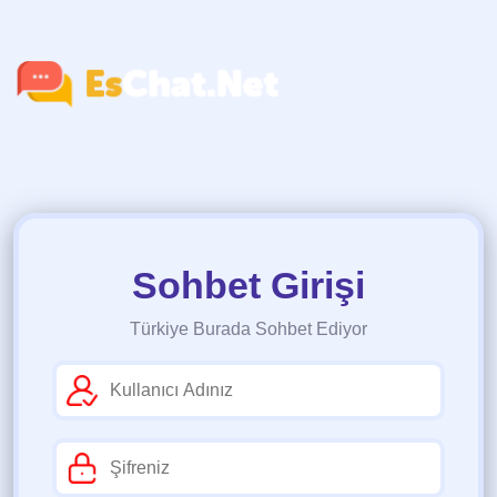
Sohbet Girişi
Türkiye Burada Sohbet Ediyor