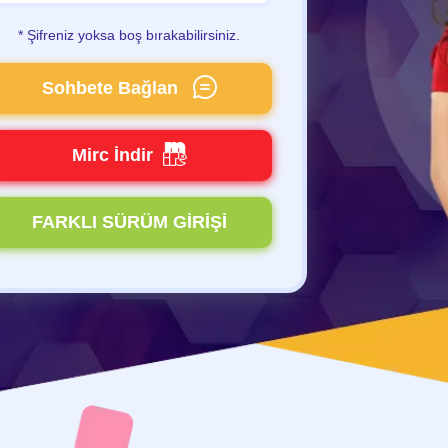
* Şifreniz yoksa boş bırakabilirsiniz.
Sohbete Bağlan
Mirc İndir
FARKLI SÜRÜM GİRİŞİ