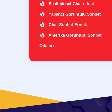
Sesli cinsel Chat sitesi
Yabancı Görüntülü Sohbet
Chat Sohbet Etmek
Amerika Görüntülü Sohbet
Odaları