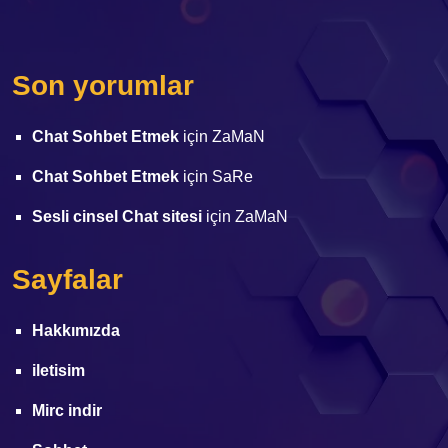
Son yorumlar
Chat Sohbet Etmek
için
ZaMaN
Chat Sohbet Etmek
için
SaRe
Sesli cinsel Chat sitesi
için
ZaMaN
Sayfalar
Hakkımızda
iletisim
Mirc indir