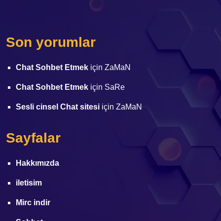
Son yorumlar
Chat Sohbet Etmek
için
ZaMaN
Chat Sohbet Etmek
için
SaRe
Sesli cinsel Chat sitesi
için
ZaMaN
Sayfalar
Hakkımızda
iletisim
Mirc indir