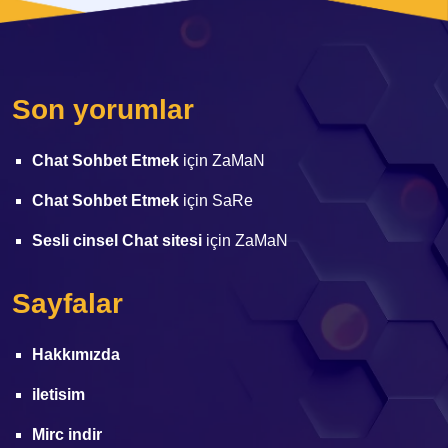
Son yorumlar
Chat Sohbet Etmek
için
ZaMaN
Chat Sohbet Etmek
için
SaRe
Sesli cinsel Chat sitesi
için
ZaMaN
Sayfalar
Hakkımızda
iletisim
Mirc indir