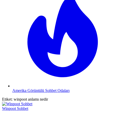
Amerika Görüntülü Sohbet Odaları
Etiket:
winpoot anlamı nedir
Winpoot Sohbet