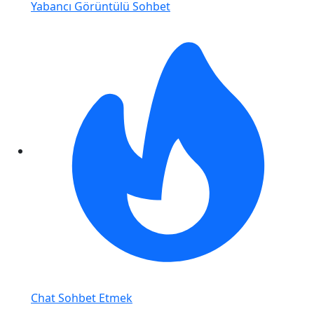
Yabancı Görüntülü Sohbet
Chat Sohbet Etmek