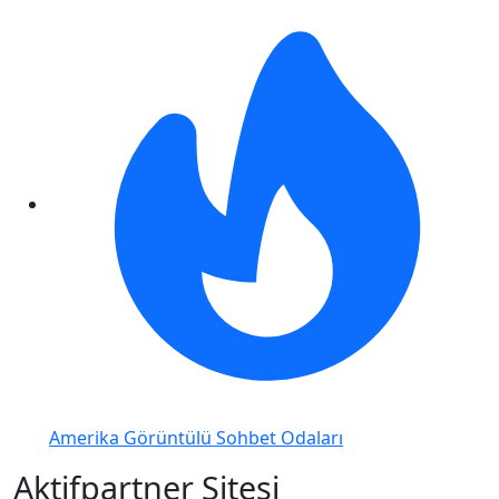
Amerika Görüntülü Sohbet Odaları
Aktifpartner Sitesi