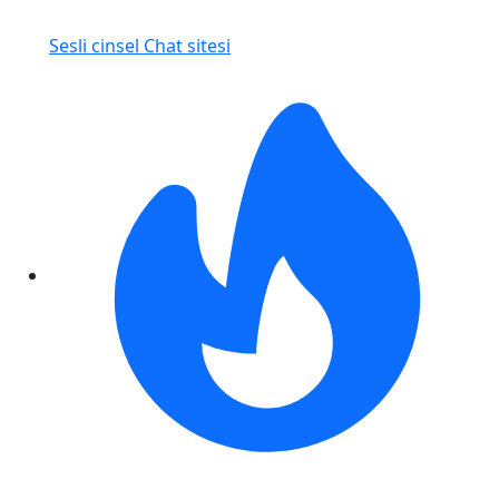
Sesli cinsel Chat sitesi