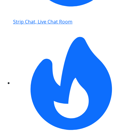
Strip Chat, Live Chat Room