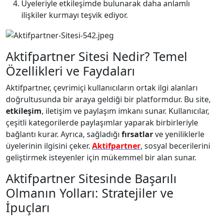
Üyeleriyle etkileşimde bulunarak daha anlamlı
ilişkiler kurmayı teşvik ediyor.
Aktifpartner Sitesi Nedir? Temel
Özellikleri ve Faydaları
Aktifpartner, çevrimiçi kullanıcıların ortak ilgi alanları
doğrultusunda bir araya geldiği bir platformdur. Bu site,
etkileşim
, iletişim ve paylaşım imkanı sunar. Kullanıcılar,
çeşitli kategorilerde paylaşımlar yaparak birbirleriyle
bağlantı kurar. Ayrıca, sağladığı
fırsatlar
ve yeniliklerle
üyelerinin ilgisini çeker.
Aktifpartner
, sosyal becerilerini
geliştirmek isteyenler için mükemmel bir alan sunar.
Aktifpartner Sitesinde Başarılı
Olmanın Yolları: Stratejiler ve
İpuçları