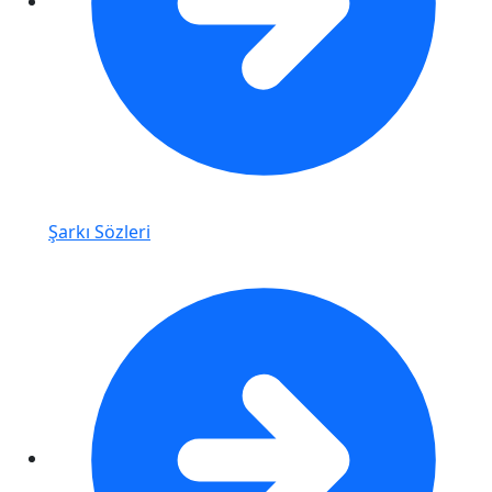
Şarkı Sözleri