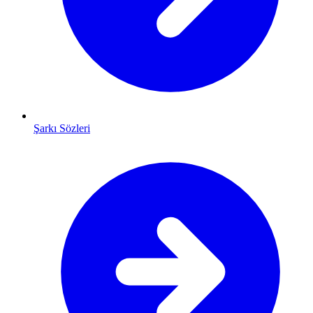
Şarkı Sözleri