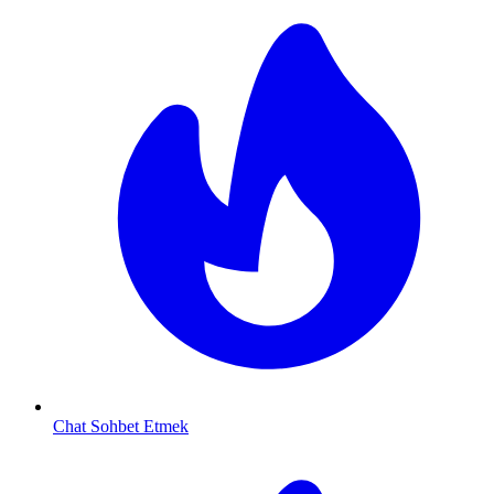
Chat Sohbet Etmek