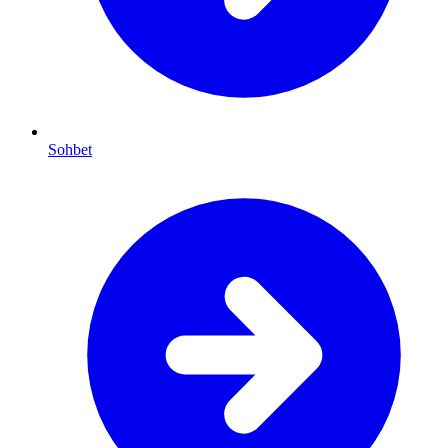
Sohbet