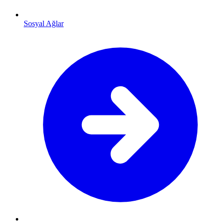
Sosyal Ağlar