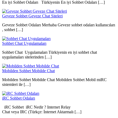
En iyi Sohbet Odaları Türkiyenin En iyi Sohbet Odaları […]
Geveze Sohbet Geveze Chat Siteleri
Geveze Sohbet Odaları Merhaba Geveze sohbet odaları kullanıcıları
, sohbet […]
Sohbet Chat Uygulamaları
Sohbet Chat Uygulamaları Türkiyenin en iyi sohbet chat
uygulamaları sitelerinden […]
Mobilden Sohbet Mobilde Chat
Mobilden Sohbet Mobilde Chat Mobilden Sohbet Mobil miRC
sistemleri ile […]
iRC Sohbet Odaları
iRC Sohbet iRC Nedir ? Internet Relay
Chat veya IRC (Türkçe: İnternet Aktarmalı […]