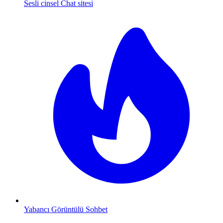
Sesli cinsel Chat sitesi
Yabancı Görüntülü Sohbet