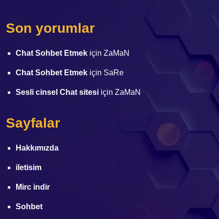
Son yorumlar
Chat Sohbet Etmek
için
ZaMaN
Chat Sohbet Etmek
için
SaRe
Sesli cinsel Chat sitesi
için
ZaMaN
Sayfalar
Hakkımızda
iletisim
Mirc indir
Sohbet