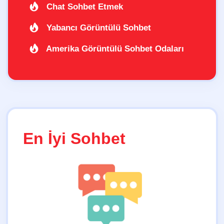
Chat Sohbet Etmek
Yabancı Görüntülü Sohbet
Amerika Görüntülü Sohbet Odaları
En İyi Sohbet