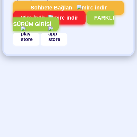
Sohbete Bağlan
Mirc İndir
FARKLI
SÜRÜM GİRİŞİ