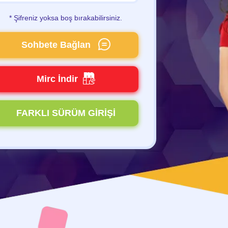
* Şifreniz yoksa boş bırakabilirsiniz.
Sohbete Bağlan
Mirc İndir
FARKLI SÜRÜM GİRİŞİ