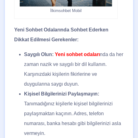
İlkimsohbet Mobil
Yeni Sohbet Odalarında Sohbet Ederken
Dikkat Edilmesi Gerekenler:
Saygılı Olun:
Yeni sohbet odaları
nda da her
zaman nazik ve saygılı bir dil kullanın.
Karşınızdaki kişilerin fikirlerine ve
duygularına saygı duyun.
Kişisel Bilgilerinizi Paylaşmayın:
Tanımadığınız kişilerle kişisel bilgilerinizi
paylaşmaktan kaçının. Adres, telefon
numarası, banka hesabı gibi bilgilerinizi asla
vermeyin.