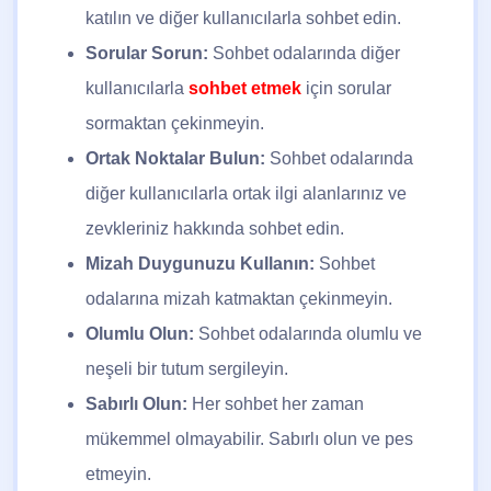
katılın ve diğer kullanıcılarla sohbet edin.
Sorular Sorun:
Sohbet odalarında diğer
kullanıcılarla
sohbet etmek
için sorular
sormaktan çekinmeyin.
Ortak Noktalar Bulun:
Sohbet odalarında
diğer kullanıcılarla ortak ilgi alanlarınız ve
zevkleriniz hakkında sohbet edin.
Mizah Duygunuzu Kullanın:
Sohbet
odalarına mizah katmaktan çekinmeyin.
Olumlu Olun:
Sohbet odalarında olumlu ve
neşeli bir tutum sergileyin.
Sabırlı Olun:
Her sohbet her zaman
mükemmel olmayabilir. Sabırlı olun ve pes
etmeyin.