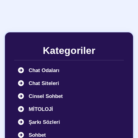
Kategoriler
Chat Odaları
Chat Siteleri
Cinsel Sohbet
MİTOLOJİ
Şarkı Sözleri
Sohbet