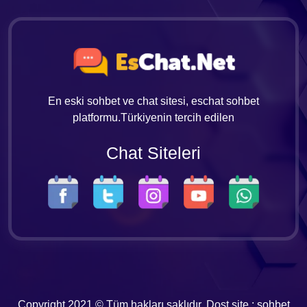
En eski sohbet ve chat sitesi, eschat sohbet
platformu.Türkiyenin tercih edilen
Chat Siteleri
Copyright 2021 © Tüm hakları saklıdır. Dost site :
sohbet