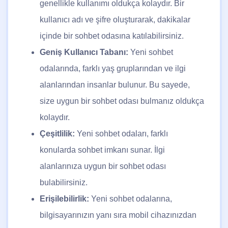
genellikle kullanımı oldukça kolaydır. Bir
kullanıcı adı ve şifre oluşturarak, dakikalar
içinde bir sohbet odasına katılabilirsiniz.
Geniş Kullanıcı Tabanı:
Yeni sohbet
odalarında, farklı yaş gruplarından ve ilgi
alanlarından insanlar bulunur. Bu sayede,
size uygun bir sohbet odası bulmanız oldukça
kolaydır.
Çeşitlilik:
Yeni sohbet odaları, farklı
konularda sohbet imkanı sunar. İlgi
alanlarınıza uygun bir sohbet odası
bulabilirsiniz.
Erişilebilirlik:
Yeni sohbet odalarına,
bilgisayarınızın yanı sıra mobil cihazınızdan