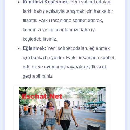
Kendinizi Keşfetmek:
Yeni sohbet odaları,
farklı bakış açılarıyla tanışmak için harika bir
fırsattır. Farklı insanlarla sohbet ederek,
kendinizi ve ilgi alanlarınızı daha iyi
keşfedebilirsiniz.
Eğlenmek:
Yeni sohbet odaları, eğlenmek
için harika bir yoldur. Farklı insanlarla sohbet
ederek ve oyunlar oynayarak keyifli vakit
geçirebilirsiniz.