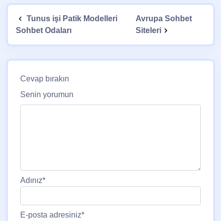
Tunus işi Patik Modelleri
Avrupa Sohbet
Sohbet Odaları
Siteleri
Cevap bırakın
Senin yorumun
Adınız
*
E-posta adresiniz
*