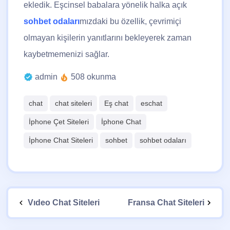
ekledik.
Eşcinsel babalara yönelik halka açık
sohbet odaları
mızdaki bu özellik, çevrimiçi
olmayan kişilerin yanıtlarını bekleyerek zaman
kaybetmemenizi sağlar.
admin
508 okunma
chat
chat siteleri
Eş chat
eschat
İphone Çet Siteleri
İphone Chat
İphone Chat Siteleri
sohbet
sohbet odaları
Vıdeo Chat Siteleri
Fransa Chat Siteleri