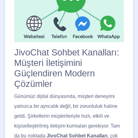
JivoChat Sohbet Kanalları:
Müşteri İletişimini
Güçlendiren Modern
Çözümler
Günümüz dijital dünyasında, müşteri deneyimi
yalnızca bir ayrıcalık değil, bir zorunluluk haline
geldi. Şirketlerin müşterileriyle hızlı, etkili ve
kişiselleştirilmiş iletişim kurmaları gerekiyor. Tam
da bu noktada
JivoChat Sohbet Kanalları
, çok