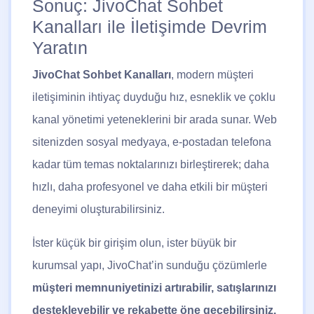
Sonuç: JivoChat Sohbet
Kanalları ile İletişimde Devrim
Yaratın
JivoChat Sohbet Kanalları
, modern müşteri
iletişiminin ihtiyaç duyduğu hız, esneklik ve çoklu
kanal yönetimi yeteneklerini bir arada sunar. Web
sitenizden sosyal medyaya, e-postadan telefona
kadar tüm temas noktalarınızı birleştirerek; daha
hızlı, daha profesyonel ve daha etkili bir müşteri
deneyimi oluşturabilirsiniz.
İster küçük bir girişim olun, ister büyük bir
kurumsal yapı, JivoChat’in sunduğu çözümlerle
müşteri memnuniyetinizi artırabilir, satışlarınızı
destekleyebilir ve rekabette öne geçebilirsiniz.