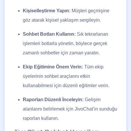
Kişiselleştirme Yapın:
Müşteri geçmişine
göz atarak kişisel yaklaşım sergileyin.
Sohbet Botları Kullanın:
Sık tekrarlanan
işlemleri botlarla yönetin, böylece gerçek
zamanlı sohbetler için zaman yaratın.
Ekip Eğitimine Önem Verin:
Tüm ekip
üyelerinin sohbet araçlarını etkin
kullanabilmesi için düzenli eğitimler verin.
Raporları Düzenli İnceleyin:
Gelişim
alanlarını belirlemek için JivoChat’in sunduğu
raporları kullanın.