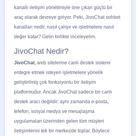
kanallı iletişim yönetimiyle öne çıkan güçlü bir
araç olarak devreye giriyor. Peki, JivoChat sohbet
kanalları nedir, nasıl çalışır ve işletmelere nasıl
değer katar? Gelin birlikte inceleyelim.
JivoChat Nedir?
JivoChat
, web sitelerine canlı destek sistemi
entegre etmek isteyen işletmelere yönelik
geliştirilmiş çok fonksiyonlu bir iletişim
platformudur. Ancak JivoChat sadece bir canlı
destek aracı değildir; aynı zamanda e-posta,
telefon, sosyal medya ve mesajlaşma
uygulamaları üzerinden gelen tüm müşteri
iletişimlerini tek bir merkezde toplar. Böylece