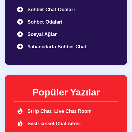
Sohbet Chat Odaları
Sohbet Odalari
Sosyal Ağlar
Yabancılarla Sohbet Chat
Popüler Yazılar
Strip Chat, Live Chat Room
Sesli cinsel Chat sitesi