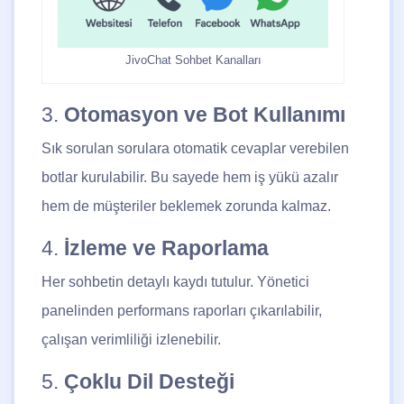
JivoChat Sohbet Kanalları
3.
Otomasyon ve Bot Kullanımı
Sık sorulan sorulara otomatik cevaplar verebilen
botlar kurulabilir. Bu sayede hem iş yükü azalır
hem de müşteriler beklemek zorunda kalmaz.
4.
İzleme ve Raporlama
Her sohbetin detaylı kaydı tutulur. Yönetici
panelinden performans raporları çıkarılabilir,
çalışan verimliliği izlenebilir.
5.
Çoklu Dil Desteği