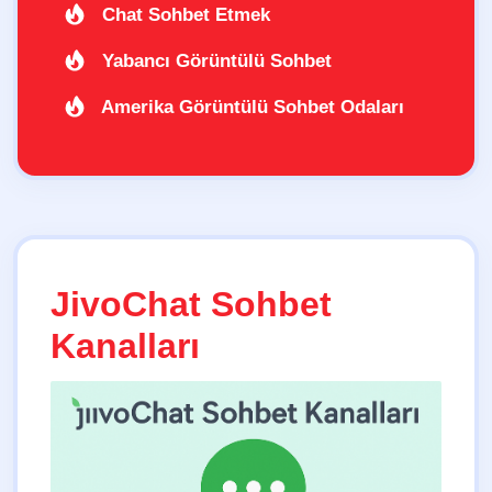
Chat Sohbet Etmek
Yabancı Görüntülü Sohbet
Amerika Görüntülü Sohbet Odaları
JivoChat Sohbet
Kanalları