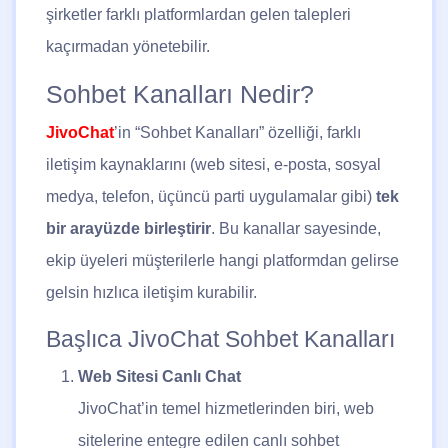
şirketler farklı platformlardan gelen talepleri
kaçırmadan yönetebilir.
Sohbet Kanalları Nedir?
JivoChat
’in “Sohbet Kanalları” özelliği, farklı
iletişim kaynaklarını (web sitesi, e-posta, sosyal
medya, telefon, üçüncü parti uygulamalar gibi)
tek
bir arayüzde birleştirir
. Bu kanallar sayesinde,
ekip üyeleri müşterilerle hangi platformdan gelirse
gelsin hızlıca iletişim kurabilir.
Başlıca JivoChat Sohbet Kanalları
Web Sitesi Canlı Chat
JivoChat’in temel hizmetlerinden biri, web
sitelerine entegre edilen canlı sohbet