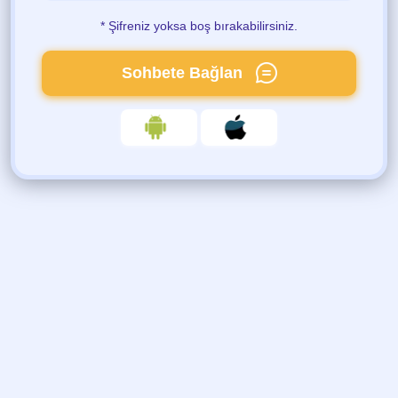
* Şifreniz yoksa boş bırakabilirsiniz.
Sohbete Bağlan