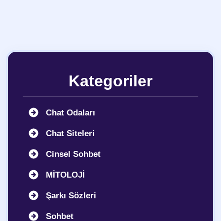
Kategoriler
Chat Odaları
Chat Siteleri
Cinsel Sohbet
MİTOLOJİ
Şarkı Sözleri
Sohbet