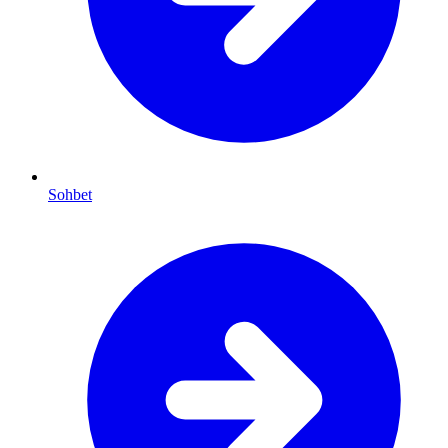
Sohbet