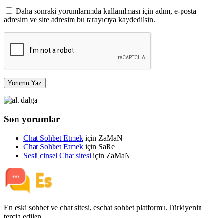
Daha sonraki yorumlarımda kullanılması için adım, e-posta
adresim ve site adresim bu tarayıcıya kaydedilsin.
Son yorumlar
Chat Sohbet Etmek
için
ZaMaN
Chat Sohbet Etmek
için
SaRe
Sesli cinsel Chat sitesi
için
ZaMaN
En eski sohbet ve chat sitesi, eschat sohbet platformu.Türkiyenin
tercih edilen