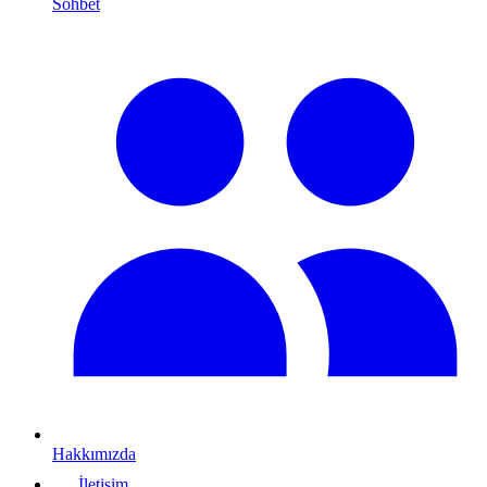
Sohbet
Hakkımızda
İletişim