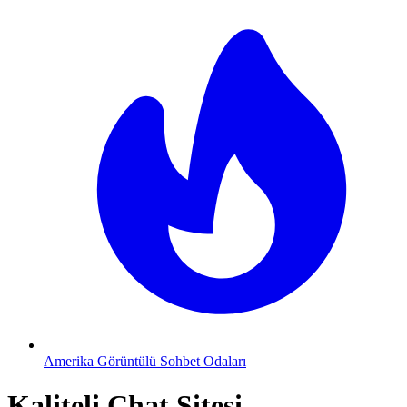
Amerika Görüntülü Sohbet Odaları
Kaliteli Chat Sitesi