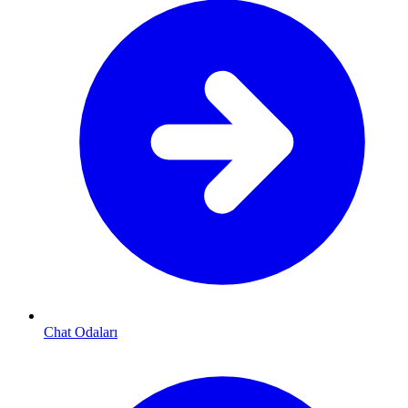
Chat Odaları