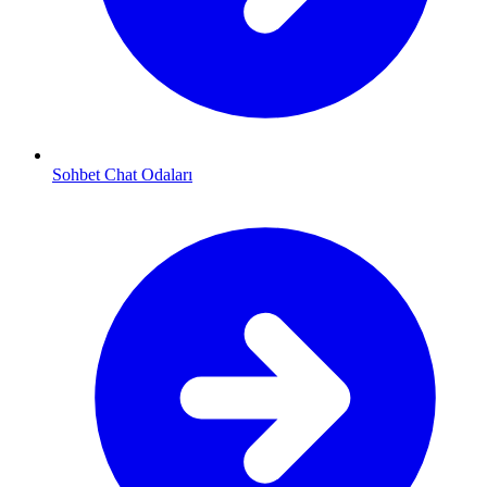
Sohbet Chat Odaları