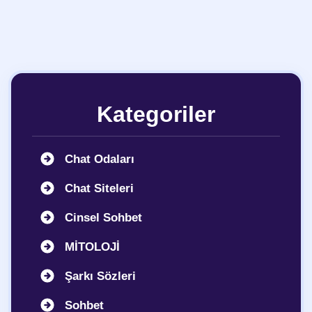
Kategoriler
Chat Odaları
Chat Siteleri
Cinsel Sohbet
MİTOLOJİ
Şarkı Sözleri
Sohbet