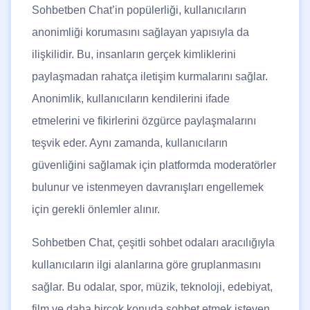
Sohbetben Chat’in popülerliği, kullanıcıların
anonimliği korumasını sağlayan yapısıyla da
ilişkilidir. Bu, insanların gerçek kimliklerini
paylaşmadan rahatça iletişim kurmalarını sağlar.
Anonimlik, kullanıcıların kendilerini ifade
etmelerini ve fikirlerini özgürce paylaşmalarını
teşvik eder. Aynı zamanda, kullanıcıların
güvenliğini sağlamak için platformda moderatörler
bulunur ve istenmeyen davranışları engellemek
için gerekli önlemler alınır.
Sohbetben Chat, çeşitli sohbet odaları aracılığıyla
kullanıcıların ilgi alanlarına göre gruplanmasını
sağlar. Bu odalar, spor, müzik, teknoloji, edebiyat,
film ve daha birçok konuda sohbet etmek isteyen