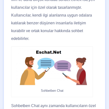
kullanıcılar için özel olarak tasarlanmıştır.
Kullanıcılar, kendi ilgi alanlarına uygun odalara
katılarak benzer düşünen insanlarla iletişim
kurabilir ve ortak konular hakkında sohbet
edebilirler.
Sohbetben Chat
Sohbetben Chat aynı zamanda kullanıcıların özel