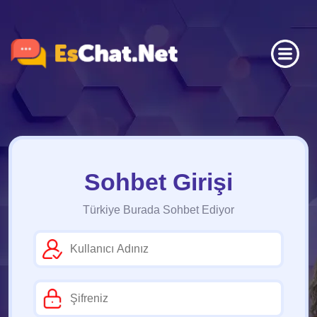
Sohbet Girişi
Türkiye Burada Sohbet Ediyor