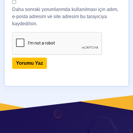
Daha sonraki yorumlarımda kullanılması için adım,
e-posta adresim ve site adresim bu tarayıcıya
kaydedilsin.