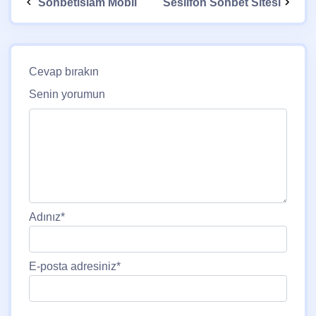
Sohbetislam Mobil
Seslifon Sohbet Sitesi
Cevap bırakın
Senin yorumun
Adınız
*
E-posta adresiniz
*