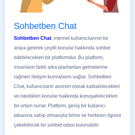
Sohbetben Chat
Sohbetben Chat
, internet kullanıcılarının bir
araya gelerek çeşitli konular hakkında sohbet
edebilecekleri bir platformdur. Bu platform,
insanların farklı arka planlardan gelmelerine
rağmen iletişim kurmalarını sağlar. Sohbetben
Chat, kullanıcıların anonim olarak katılabilecekleri
ve istedikleri konular hakkında konuşabilecekleri
bir ortam sunar. Platform, geniş bir kullanıcı
tabanına sahip olmasıyla bilinir ve herkesin ilgisini
çekebilecek bir sohbet odası bulunabilir.