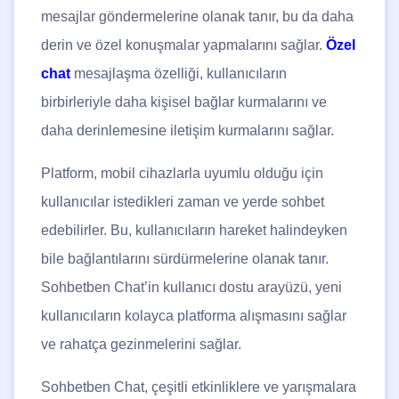
mesajlar göndermelerine olanak tanır, bu da daha
derin ve özel konuşmalar yapmalarını sağlar.
Özel
chat
mesajlaşma özelliği, kullanıcıların
birbirleriyle daha kişisel bağlar kurmalarını ve
daha derinlemesine iletişim kurmalarını sağlar.
Platform, mobil cihazlarla uyumlu olduğu için
kullanıcılar istedikleri zaman ve yerde sohbet
edebilirler. Bu, kullanıcıların hareket halindeyken
bile bağlantılarını sürdürmelerine olanak tanır.
Sohbetben Chat’in kullanıcı dostu arayüzü, yeni
kullanıcıların kolayca platforma alışmasını sağlar
ve rahatça gezinmelerini sağlar.
Sohbetben Chat, çeşitli etkinliklere ve yarışmalara