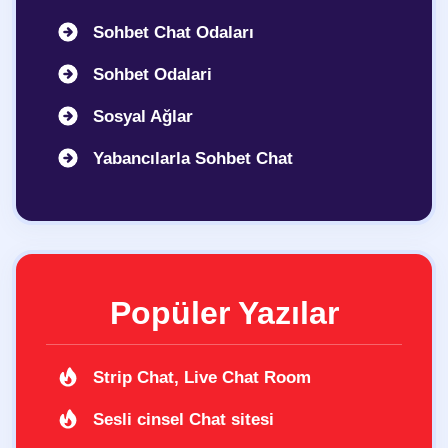
Sohbet Chat Odaları
Sohbet Odalari
Sosyal Ağlar
Yabancılarla Sohbet Chat
Popüler Yazılar
Strip Chat, Live Chat Room
Sesli cinsel Chat sitesi