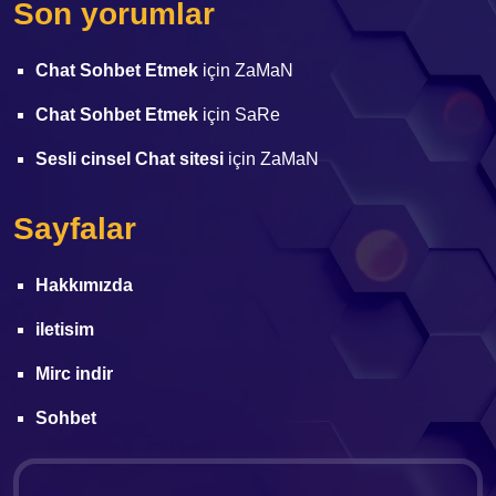
Son yorumlar
Chat Sohbet Etmek
için
ZaMaN
Chat Sohbet Etmek
için
SaRe
Sesli cinsel Chat sitesi
için
ZaMaN
Sayfalar
Hakkımızda
iletisim
Mirc indir
Sohbet