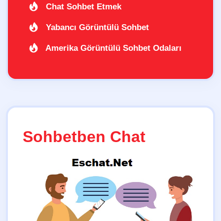
Chat Sohbet Etmek
Yabancı Görüntülü Sohbet
Amerika Görüntülü Sohbet Odaları
Sohbetben Chat