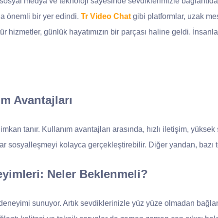
e sosyal medya ve teknoloji sayesinde sevdiklerimizle bağlantıda
 önemli bir yer edindi.
Tr Video Chat
gibi platformlar, uzak m
 tür hizmetler, günlük hayatımızın bir parçası haline geldi. İnsan
ım Avantajları
imkan tanır. Kullanım avantajları arasında, hızlı iletişim, yüksek s
ılar sosyalleşmeyi kolayca gerçekleştirebilir. Diğer yandan, bazı 
eyimleri: Neler Beklenmeli?
deneyimi sunuyor. Artık sevdiklerinizle yüz yüze olmadan bağlan