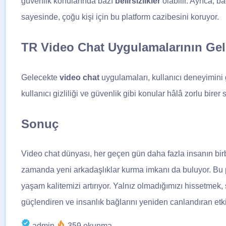
güvenlik konularında bazı
belirsizlikler
olabilir. Ayrıca, b
sayesinde, çoğu kişi için bu platform cazibesini koruyor.
TR Video Chat Uygulamalarının Gele
Gelecekte
video chat
uygulamaları, kullanıcı deneyimini g
kullanıcı gizliliği ve güvenlik gibi konular hâlâ zorlu bir
Sonuç
Video chat dünyası, her geçen gün daha fazla insanın birb
zamanda yeni arkadaşlıklar kurma imkanı da buluyor. Bu pla
yaşam kalitemizi artırıyor. Yalnız olmadığımızı hissetmek,
güçlendiren ve insanlık bağlarını yeniden canlandıran etkil
admin
359 okunma