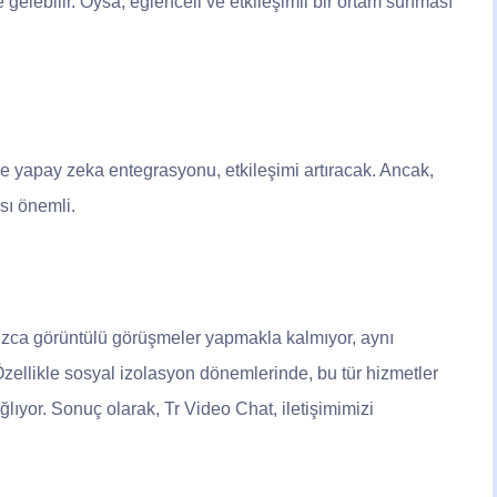
e gelebilir. Oysa, eğlenceli ve etkileşimli bir ortam sunması
k ve yapay zeka entegrasyonu, etkileşimi artıracak. Ancak,
sı önemli.
ızca görüntülü görüşmeler yapmakla kalmıyor, aynı
 Özellikle sosyal izolasyon dönemlerinde, bu tür hizmetler
lıyor. Sonuç olarak, Tr Video Chat, iletişimimizi