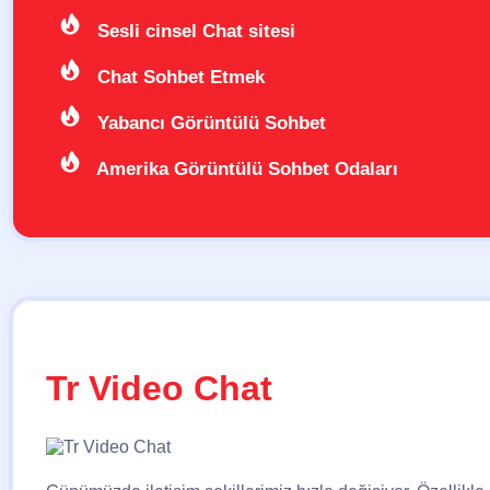
Sesli cinsel Chat sitesi
Chat Sohbet Etmek
Yabancı Görüntülü Sohbet
Amerika Görüntülü Sohbet Odaları
Tr Video Chat