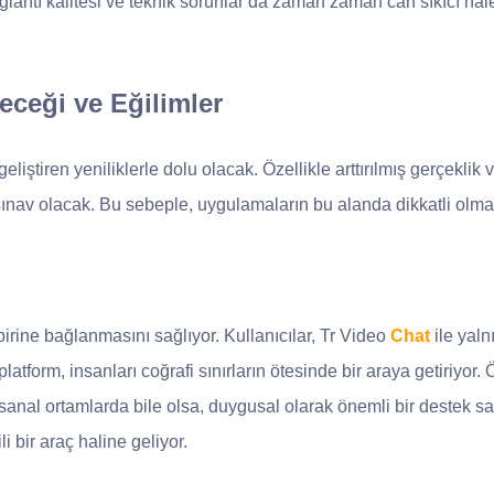
ağlantı kalitesi ve teknik sorunlar da zaman zaman can sıkıcı hal
ceği ve Eğilimler
eliştiren yeniliklerle dolu olacak. Özellikle arttırılmış gerçekli
er sınav olacak. Bu sebeple, uygulamaların bu alanda dikkatli olma
irine bağlanmasını sağlıyor. Kullanıcılar, Tr Video
Chat
ile yaln
tform, insanları coğrafi sınırların ötesinde bir araya getiriyor.
 sanal ortamlarda bile olsa, duygusal olarak önemli bir destek sağ
i bir araç haline geliyor.