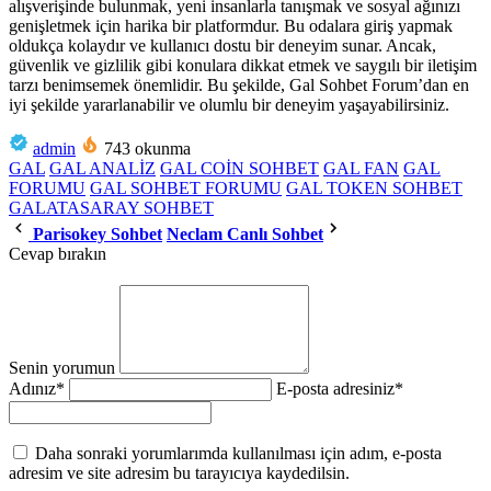
alışverişinde bulunmak, yeni insanlarla tanışmak ve sosyal ağınızı
genişletmek için harika bir platformdur. Bu odalara giriş yapmak
oldukça kolaydır ve kullanıcı dostu bir deneyim sunar. Ancak,
güvenlik ve gizlilik gibi konulara dikkat etmek ve saygılı bir iletişim
tarzı benimsemek önemlidir. Bu şekilde, Gal Sohbet Forum’dan en
iyi şekilde yararlanabilir ve olumlu bir deneyim yaşayabilirsiniz.
admin
743 okunma
GAL
GAL ANALİZ
GAL COİN SOHBET
GAL FAN
GAL
FORUMU
GAL SOHBET FORUMU
GAL TOKEN SOHBET
GALATASARAY SOHBET
Parisokey Sohbet
Neclam Canlı Sohbet
Cevap bırakın
Senin yorumun
Adınız
*
E-posta adresiniz
*
Daha sonraki yorumlarımda kullanılması için adım, e-posta
adresim ve site adresim bu tarayıcıya kaydedilsin.