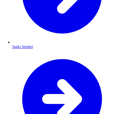
Şarkı Sözleri