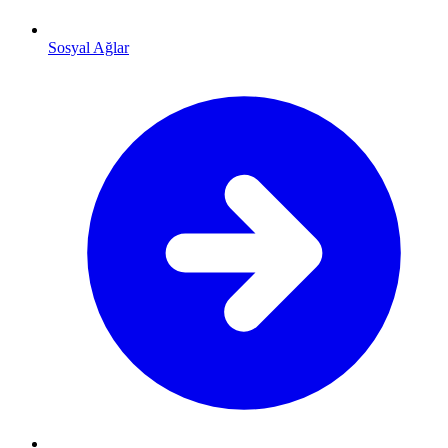
Sosyal Ağlar