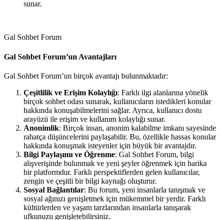
sunar.
Gal Sohbet Forum
Gal Sohbet Forum’un Avantajları
Gal Sohbet Forum’un birçok avantajı bulunmaktadır:
Çeşitlilik ve Erişim Kolaylığı
: Farklı ilgi alanlarına yönelik
birçok sohbet odası sunarak, kullanıcıların istedikleri konular
hakkında konuşabilmelerini sağlar. Ayrıca, kullanıcı dostu
arayüzü ile erişim ve kullanım kolaylığı sunar.
Anonimlik
: Birçok insan, anonim kalabilme imkanı sayesinde
rahatça düşüncelerini paylaşabilir. Bu, özellikle hassas konular
hakkında konuşmak isteyenler için büyük bir avantajdır.
Bilgi Paylaşımı ve Öğrenme
: Gal Sohbet Forum, bilgi
alışverişinde bulunmak ve yeni şeyler öğrenmek için harika
bir platformdur. Farklı perspektiflerden gelen kullanıcılar,
zengin ve çeşitli bir bilgi kaynağı oluşturur.
Sosyal Bağlantılar
: Bu forum, yeni insanlarla tanışmak ve
sosyal ağınızı genişletmek için mükemmel bir yerdir. Farklı
kültürlerden ve yaşam tarzlarından insanlarla tanışarak
ufkunuzu genişletebilirsiniz.