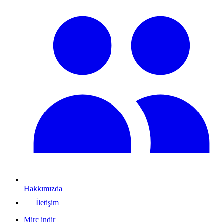
Hakkımızda
İletişim
Mirc indir