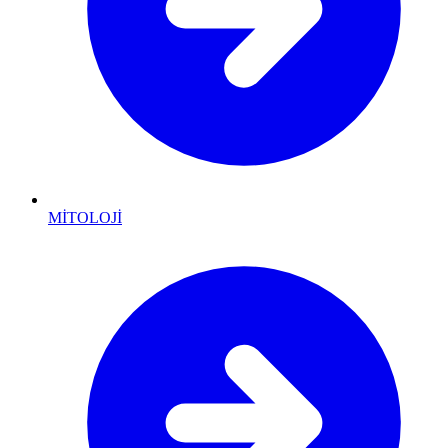
MİTOLOJİ