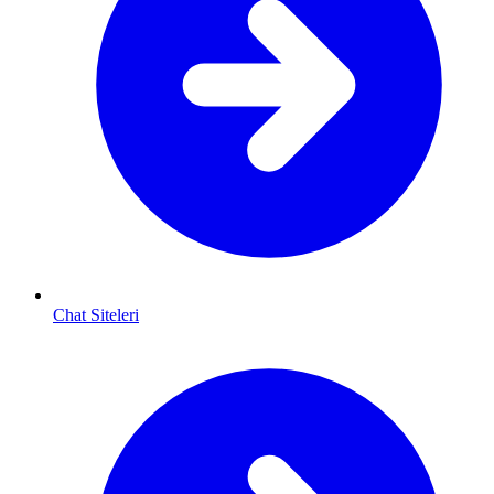
Chat Siteleri