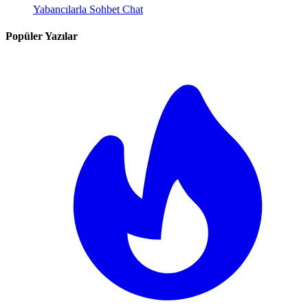
Yabancılarla Sohbet Chat
Popüler Yazılar