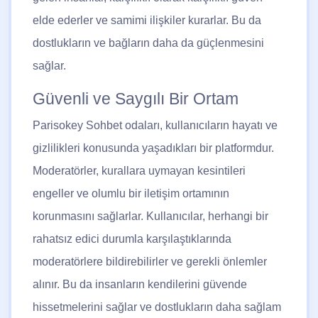
elde ederler ve samimi ilişkiler kurarlar. Bu da
dostlukların ve bağların daha da güçlenmesini
sağlar.
Güvenli ve Saygılı Bir Ortam
Parisokey Sohbet odaları, kullanıcıların hayatı ve
gizlilikleri konusunda yaşadıkları bir platformdur.
Moderatörler, kurallara uymayan kesintileri
engeller ve olumlu bir iletişim ortamının
korunmasını sağlarlar. Kullanıcılar, herhangi bir
rahatsız edici durumla karşılaştıklarında
moderatörlere bildirebilirler ve gerekli önlemler
alınır. Bu da insanların kendilerini güvende
hissetmelerini sağlar ve dostlukların daha sağlam