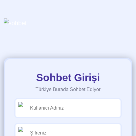
Sohbet Girişi
Türkiye Burada Sohbet Ediyor