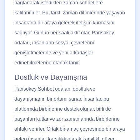
bağlanarak istedikleri zaman sohbetlere
katılabilirler. Bu, farklı zaman dilimlerinde yaşayan
insanların bir araya gelerek iletişim kurmasını
sağlıyor. Günün her saati aktif olan Parisokey
odaları, insanların sosyal çevrelerini
genişletmelerine ve yeni arkadaşlar
edinebilmelerine olanak tanır.
Dostluk ve Dayanışma
Parisokey Sohbet odaları, dostluk ve
dayanışmanın bir ortamı sunar. İnsanlar, bu
platformda birbirlerine destek olurlar, birlikte
başarıları kutlar ve zor zamanlarında birbirlerine
ahlaki verirler. Ortak bir amaç çevresinde bir araya
gelen insanlar, karşılıklı olarak karşılıklı güven