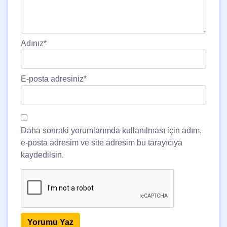
Adınız
*
E-posta adresiniz
*
Daha sonraki yorumlarımda kullanılması için adım,
e-posta adresim ve site adresim bu tarayıcıya
kaydedilsin.