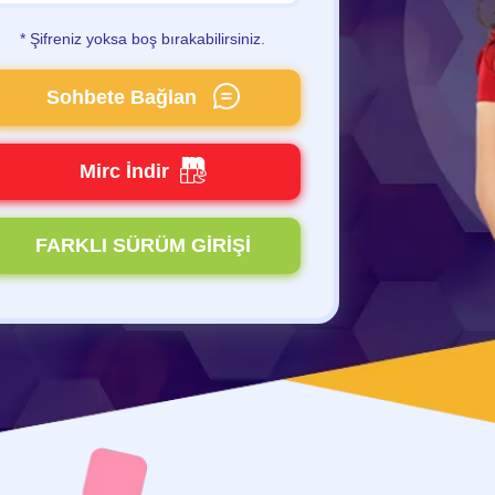
* Şifreniz yoksa boş bırakabilirsiniz.
Sohbete Bağlan
Mirc İndir
FARKLI SÜRÜM GİRİŞİ